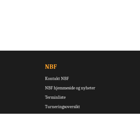
NBF
Kontakt NBF
NBF hjemmeside og nyheter
Terminliste
Turneringsoversikt
Ruter
Norsk Bridgefestival
Skjemaer