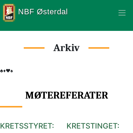
NBF Østerdal
Arkiv
♣️♦️♥️♠️
MØTEREFERATER
KRETSSTYRET:
KRETSTINGET: