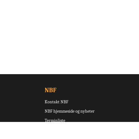
NBF
Kontakt NBF
NBF hjemmeside og nyheter
Terminliste
Turneringsoversikt